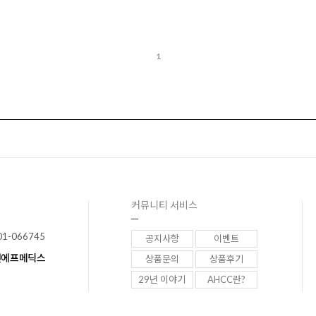
1
커뮤니티 서비스
01-066745
공지사항
이벤트
이앤에프메딕스
상품문의
상품후기
29년 이야기
AHCC란?