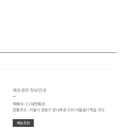
배송관련 정보안내
택배사 : CJ 대한통운
반품주소 : 서울시 성동구 광나루로 130 서울숲IT캐슬 302
배송조회