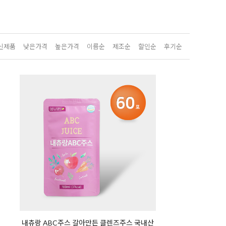
신제품
낮은가격
높은가격
이름순
제조순
할인순
후기순
내츄랑 ABC주스 갈아만든 클렌즈주스 국내산