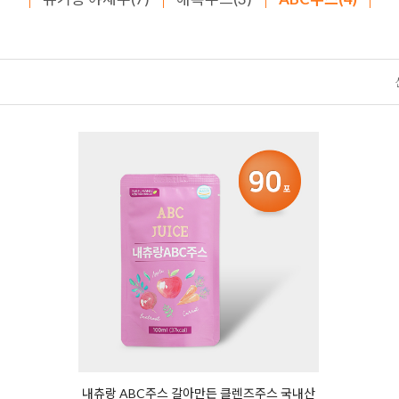
내츄랑 ABC주스 갈아만든 클렌즈주스 국내산