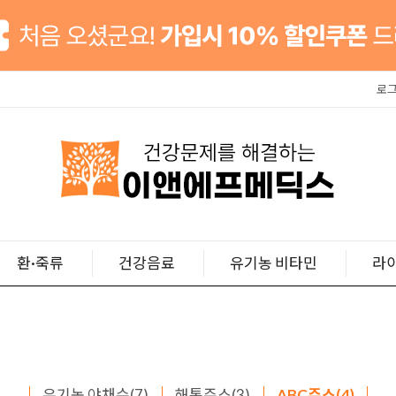
로
환·죽류
건강음료
유기농 비타민
라
유기농 야채수(7)
해톡주스(3)
ABC주스(4)