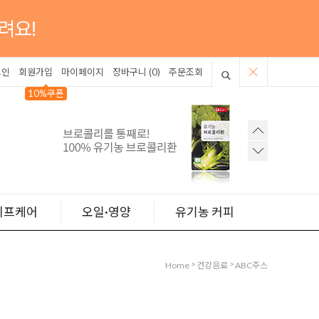
그인
회원가입
마이페이지
장바구니 (
0
)
주문조회
10%쿠폰
이프케어
오일·영양
유기농 커피
>
>
Home
건강음료
ABC주스