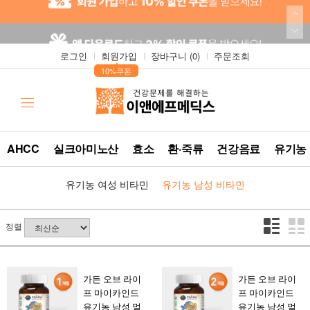
로그인
회원가입
장바구니 (
0
)
주문조회
▲
10%쿠폰
AHCC
실크아미노산
효소
환·죽류
건강음료
유기농
유기농 여성 비타민
유기농 남성 비타민
정렬
가든 오브 라이
가든 오브 라이
프 마이카인드
프 마이카인드
유기농 남성 멀
유기농 남성 멀