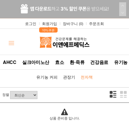
로그인
회원가입
장바구니 (
0
)
주문조회
▲
10%쿠폰
AHCC
실크아미노산
효소
환·죽류
건강음료
유기농
유기농 커피
관장기
전자책
정렬
상품 준비중 입니다.