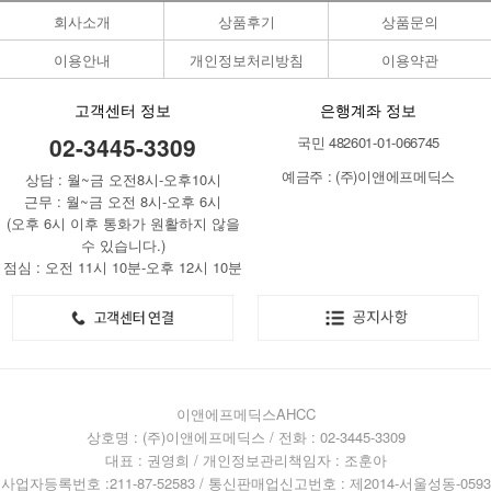
회사소개
상품후기
상품문의
이용안내
개인정보처리방침
이용약관
고객센터 정보
은행계좌 정보
02-3445-3309
국민 482601-01-066745
예금주 : (주)이앤에프메딕스
상담 : 월~금 오전8시-오후10시
근무 : 월~금 오전 8시-오후 6시
(오후 6시 이후 통화가 원활하지 않을
수 있습니다.)
점심 : 오전 11시 10분-오후 12시 10분
이앤에프메딕스AHCC
상호명 : (주)이앤에프메딕스 / 전화 : 02-3445-3309
대표 : 권영희 / 개인정보관리책임자 : 조훈아
사업자등록번호 :211-87-52583 / 통신판매업신고번호 : 제2014-서울성동-0593