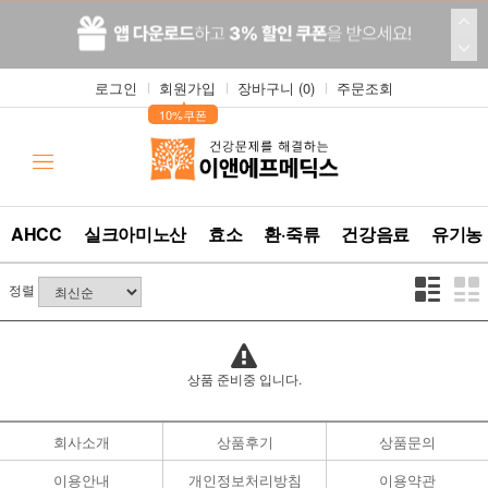
로그인
회원가입
장바구니 (
0
)
주문조회
▲
10%쿠폰
AHCC
실크아미노산
효소
환·죽류
건강음료
유기농
정렬
상품 준비중 입니다.
회사소개
상품후기
상품문의
이용안내
개인정보처리방침
이용약관