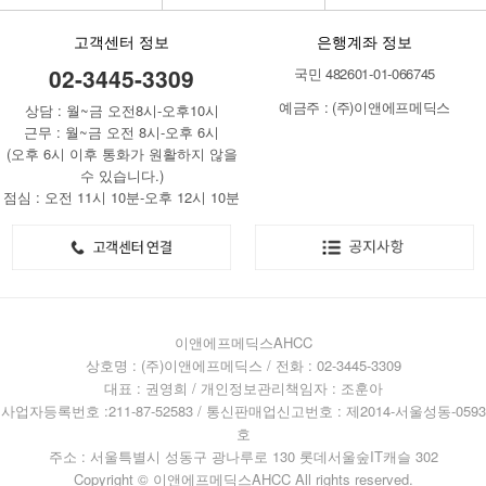
고객센터 정보
은행계좌 정보
02-3445-3309
국민 482601-01-066745
예금주 : (주)이앤에프메딕스
상담 : 월~금 오전8시-오후10시
근무 : 월~금 오전 8시-오후 6시
(오후 6시 이후 통화가 원활하지 않을
수 있습니다.)
점심 : 오전 11시 10분-오후 12시 10분
이앤에프메딕스AHCC
상호명 : (주)이앤에프메딕스 / 전화 : 02-3445-3309
대표 : 권영희 / 개인정보관리책임자 : 조훈아
사업자등록번호 :211-87-52583 / 통신판매업신고번호 : 제2014-서울성동-0593
호
주소 : 서울특별시 성동구 광나루로 130 롯데서울숲IT캐슬 302
Copyright © 이앤에프메딕스AHCC All rights reserved.