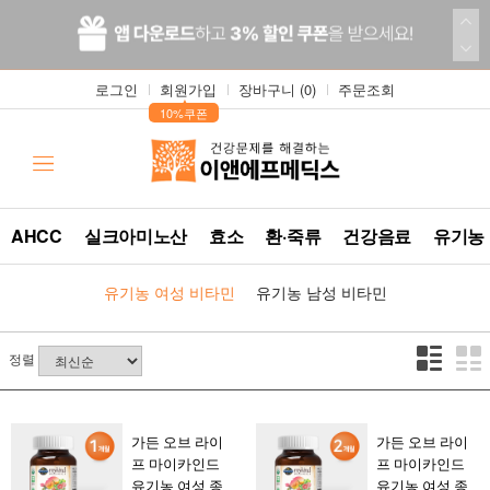
로그인
회원가입
장바구니 (
0
)
주문조회
▲
10%쿠폰
AHCC
실크아미노산
효소
환·죽류
건강음료
유기농
유기농 여성 비타민
유기농 남성 비타민
정렬
가든 오브 라이
가든 오브 라이
프 마이카인드
프 마이카인드
유기농 여성 종
유기농 여성 종