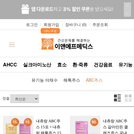
로그인
회원가입
장바구니 (
0
)
주문조회
▲
10%쿠폰
AHCC
실크아미노산
효소
환·죽류
건강음료
유기농
유기농 야채수
해톡주스
ABC주스
정렬
내츄랑 ABC주
내츄랑 ABC주
스 15포 + 내츄
스 갈아만든 클
랑 해톡주스 15
렌즈주스 국내