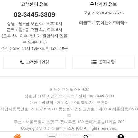
고객센터 정보
은행계좌 정보
02-3445-3309
국민 482601-01-066745
예금주 : (주)이앤에프메딕스
상담 : 월~금 오전8시-오후10시
근무 : 월~금 오전 8시-오후 6시
(오후 6시 이후 통화가 원활하지 않을
수 있습니다.)
점심 : 오전 11시 10분-오후 12시 10분
이앤에프메딕스AHCC
상호명 : (주)이앤에프메딕스 / 전화 : 02-3445-3309
대표 : 권영희 / 개인정보관리책임자 : 조훈아
사업자등록번호 :211-87-52583 / 통신판매업신고번호 : 제2014-서울성동-0593
호
주소 : 서울특별시 성동구 광나루로 130 롯데서울숲IT캐슬 302
Copyright © 이앤에프메딕스AHCC All rights reserved.
designed by
m
orenvy.com