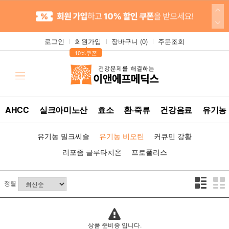
로그인
회원가입
장바구니 (
0
)
주문조회
▲
10%쿠폰
AHCC
실크아미노산
효소
환·죽류
건강음료
유기농
유기농 밀크씨슬
유기농 비오틴
커큐민 강황
리포좀 글루타치온
프로폴리스
정렬
상품 준비중 입니다.