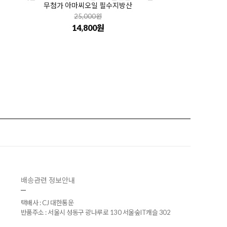
무첨가 아마씨오일 필수지방산
25,000원
14,800원
배송관련 정보안내
택배사 : CJ 대한통운
반품주소 : 서울시 성동구 광나루로 130 서울숲IT캐슬 302