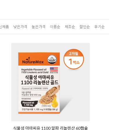
신제품
낮은가격
높은가격
이름순
제조순
할인순
후기순
식물성 아마씨유 1100 알파 리놀렌산 60캡슐