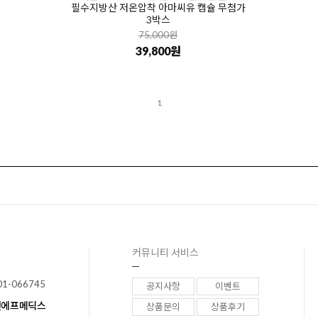
필수지방산 저온압착 아마씨유 캡슐 무첨가
3박스
75,000원
39,800원
1
커뮤니티 서비스
01-066745
공지사항
이벤트
이앤에프메딕스
상품문의
상품후기