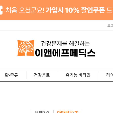
로
환·죽류
건강음료
유기농 비타민
라
오메가3
아마씨유(3)