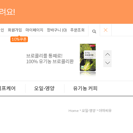
그인
회원가입
마이페이지
장바구니 (
0
)
주문조회
10%쿠폰
이프케어
오일·영양
유기농 커피
>
>
Home
오일·영양
아마씨유