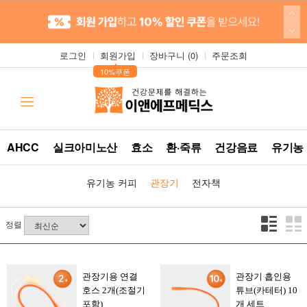
로그인
회원가입
장바구니 (
0
)
주문조회
▲
10%쿠폰
AHCC
실크아미노산
효소
환·죽류
건강음료
유기농
유기농 커피
관장기
전자책
정렬
관장기용 연결
관장기 흡인용
호스 2개(조절기
튜브(카테터) 10
포함)
개 세트