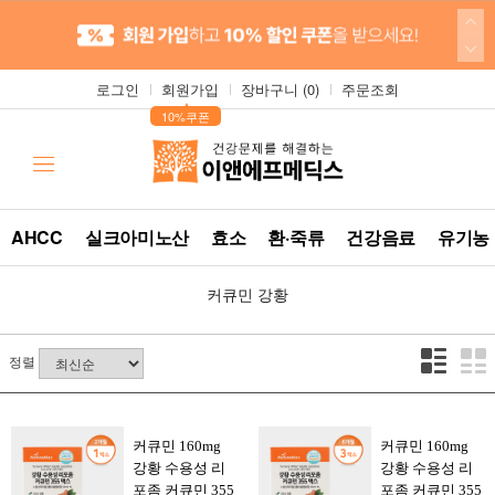
로그인
회원가입
장바구니 (
0
)
주문조회
▲
10%쿠폰
AHCC
실크아미노산
효소
환·죽류
건강음료
유기농
커큐민 강황
정렬
커큐민 160mg
커큐민 160mg
강황 수용성 리
강황 수용성 리
포좀 커큐민 355
포좀 커큐민 355