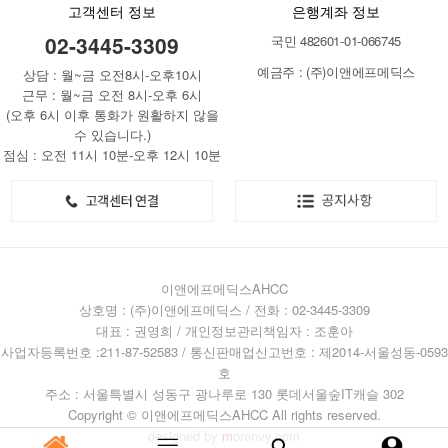
고객센터 정보
은행계좌 정보
02-3445-3309
국민 482601-01-066745
예금주 : (주)이앤에프메딕스
상담 : 월~금 오전8시-오후10시
근무 : 월~금 오전 8시-오후 6시
(오후 6시 이후 통화가 원활하지 않을
수 있습니다.)
점심 : 오전 11시 10분-오후 12시 10분
이앤에프메딕스AHCC
상호명 : (주)이앤에프메딕스 / 전화 : 02-3445-3309
대표 : 권영희 / 개인정보관리책임자 : 조훈아
사업자등록번호 :211-87-52583 / 통신판매업신고번호 : 제2014-서울성동-0593
호
주소 : 서울특별시 성동구 광나루로 130 롯데서울숲IT캐슬 302
Copyright © 이앤에프메딕스AHCC All rights reserved.
designed by
m
orenvy.com