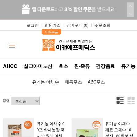
로그인
회원가입
장바구니 (
0
)
주문조회
▲
10%쿠폰
AHCC
실크아미노산
효소
환·죽류
건강음료
유기농
유기농 야채수
해톡주스
ABC주스
정렬
유기농 야채수 9
유기농 야채수
0포 학사농장 국
재료 오채수 10
내산 원래 야채
봉지 180회분 석