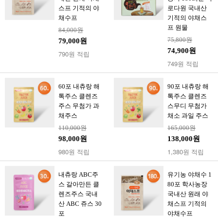
스프 기적의 야
로다원 국내산
채수프
기적의 야채스
프 원물
84,000원
75,800원
79,000원
74,900원
790원 적립
749원 적립
60포 내츄랑 해
90포 내츄랑 해
톡주스 클렌즈
톡주스 클렌즈
주스 무첨가 과
스무디 무첨가
채주스
채소 과일 주스
110,000원
165,000원
98,000원
138,000원
980원 적립
1,380원 적립
내츄랑 ABC주
유기농 야채수 1
스 갈아만든 클
80포 학사농장
렌즈주스 국내
국내산 원래 야
산 ABC 쥬스 30
채스프 기적의
포
야채수프