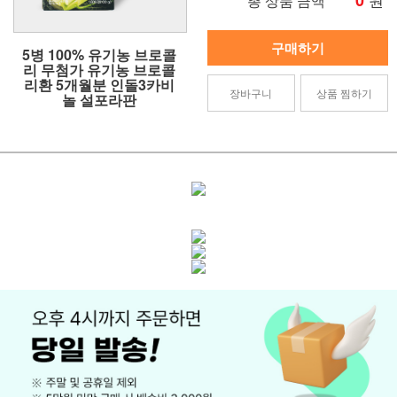
0
총 상품 금액
구매하기
5병 100% 유기농 브로콜
리 무첨가 유기농 브로콜
리환 5개월분 인돌3카비
장바구니
상품 찜하기
놀 설포라판