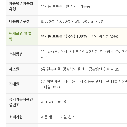
제품명 / 제품의
유기농 브로콜리환 / 기타가공품
유형
내용량 / 구성
8,000정 (1,600정 × 5병, 500 g) / 5병
원재료명 및 함
유기농 브로콜리(국산) 100%
(그 외 첨가물 없음)
량
1일 2~3회, 식사 전후로 1회 20환을 물과 함께 섭취하
섭취방법
시오.
제조원
(유)한농마을 (경상북도 울진군 금강송면 왕피길 35)
(주)이앤에프메딕스 (서울시 성동구 광나루로 130 서울
판매원
IT캐슬 302)
유기가공식품인
제 16800380호
증번호
소비기한
제품 별도 표기일 참조