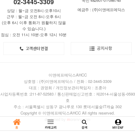
02-3445-3309
국민 482601-01-066745
예금주 : (주)이앤에프메딕스
상담 : 월~금 오전8시-오후10시
근무 : 월~금 오전 8시-오후 6시
(오후 6시 이후 통화가 원활하지 않을
수 있습니다.)
점심 : 오전 11시 10분-오후 12시 10분
이앤에프메딕스AHCC
상호명 : (주)이앤에프메딕스 / 전화 : 02-3445-3309
대표 : 권영희 / 개인정보관리책임자 : 조훈아
사업자등록번호 :211-87-52583 / 통신판매업신고번호 : 제2014-서울성동-0593
호
주소 : 서울특별시 성동구 광나루로 130 롯데서울숲IT캐슬 302
Copyright © 이앤에프메딕스AHCC All rights reserved.
designed by
m
orenvy.com