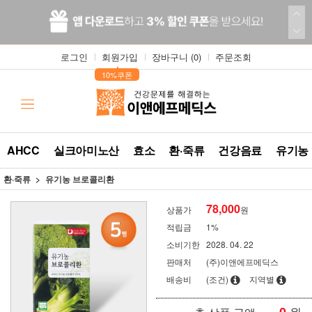
로그인
회원가입
장바구니 (
0
)
주문조회
▲
10%쿠폰
AHCC
실크아미노산
효소
환·죽류
건강음료
유기농
환·죽류
유기농 브로콜리환
78,000
상품가
원
적립금
1%
소비기한
2028. 04. 22
판매처
(주)이앤에프메딕스
배송비
(조건)
지역별
원