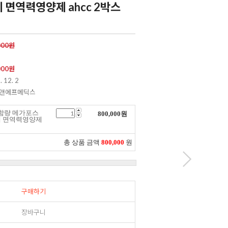
면역력영양제 ahcc 2박스
000원
000
원
. 12. 2
이앤에프메딕스
고함량 메가포스
800,000
원
체 면역력영양제
총 상품 금액
800,000
원
구매하기
장바구니