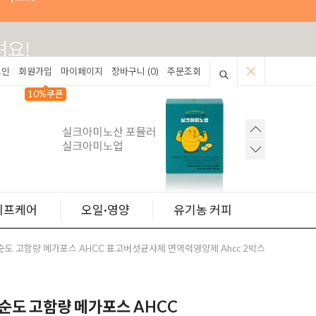
그인
회원가입
마이페이지
장바구니 (
0
)
주문조회
10%쿠폰
이프케어
오일·영양
유기농 커피
고순도 고함량 메가포스 AHCC 표고버섯균사체 면역력영양제 Ahcc 2박스
고순도 고함량 메가포스 AHCC