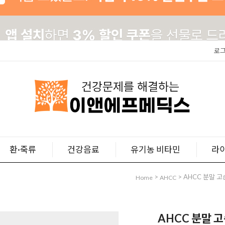
로
환·죽류
건강음료
유기농 비타민
라
>
> AHCC 분말 
Home
AHCC
AHCC 분말 