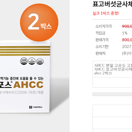
표고버섯균사체 
실크 1박스 증정!
소비자가격
900,
적립금
1%
판매가격
800,
소비기한
2027 
판매처
(주)
AHCC 분말 고순도 
AHCC 표고버섯균사
ahcc 2박스