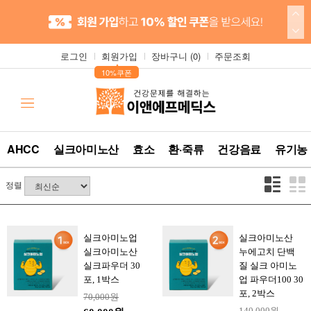
로그인
회원가입
장바구니 (
0
)
주문조회
▲
10%쿠폰
AHCC
실크아미노산
효소
환·죽류
건강음료
유기농
정렬
실크아미노업
실크아미노산
실크아미노산
누에고치 단백
실크파우더 30
질 실크 아미노
포, 1박스
업 파우더100 30
포, 2박스
70,000원
140,000원