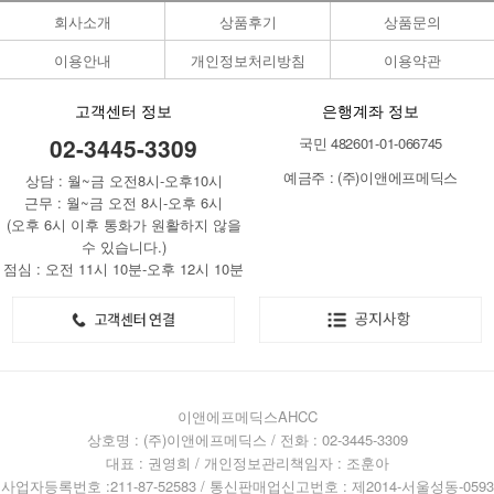
회사소개
상품후기
상품문의
이용안내
개인정보처리방침
이용약관
고객센터 정보
은행계좌 정보
02-3445-3309
국민 482601-01-066745
예금주 : (주)이앤에프메딕스
상담 : 월~금 오전8시-오후10시
근무 : 월~금 오전 8시-오후 6시
(오후 6시 이후 통화가 원활하지 않을
수 있습니다.)
점심 : 오전 11시 10분-오후 12시 10분
이앤에프메딕스AHCC
상호명 : (주)이앤에프메딕스 / 전화 : 02-3445-3309
대표 : 권영희 / 개인정보관리책임자 : 조훈아
사업자등록번호 :211-87-52583 / 통신판매업신고번호 : 제2014-서울성동-0593