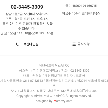
02-3445-3309
국민 482601-01-066745
예금주 : (주)이앤에프메딕스
상담 : 월~금 오전8시-오후10시
근무 : 월~금 오전 8시-오후 6시
(오후 6시 이후 통화가 원활하지 않을
수 있습니다.)
점심 : 오전 11시 10분-오후 12시 10분
이앤에프메딕스AHCC
상호명 : (주)이앤에프메딕스 / 전화 : 02-3445-3309
대표 : 권영희 / 개인정보관리책임자 : 조훈아
사업자등록번호 :211-87-52583 / 통신판매업신고번호 : 제2014-서울성동-0593
호
주소 : 서울특별시 성동구 광나루로 130 롯데서울숲IT캐슬 302
Copyright © 이앤에프메딕스AHCC All rights reserved.
designed by
m
orenvy.com