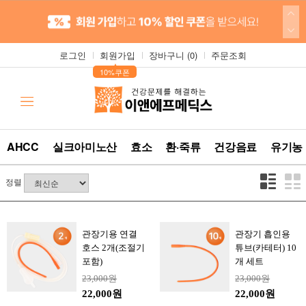
로그인
회원가입
장바구니 (
0
)
주문조회
▲
10%쿠폰
AHCC
실크아미노산
효소
환·죽류
건강음료
유기농
정렬
관장기용 연결
관장기 흡인용
호스 2개(조절기
튜브(카테터) 10
포함)
개 세트
23,000원
23,000원
22,000원
22,000원