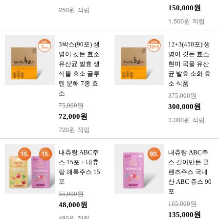
150,000원
250원 적립
1,500원 적립
3박스(90포) 생
12+3(450포) 생
명이 깃든 효소
명이 깃든 효소
유산균 발효 생
현미 곡물 유산
식물 효소 글루
균 발효 소화 효
텐 분해 7종 효
소 식품
소
375,000원
75,000원
300,000원
72,000원
3,000원 적립
720원 적립
내츄랑 ABC주
내츄랑 ABC주
스 15포 + 내츄
스 갈아만든 클
랑 해톡주스 15
렌즈주스 국내
포
산 ABC 쥬스 90
포
55,000원
165,000원
48,000원
135,000원
480원 적립