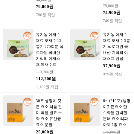
75,800원
79,000원
74,900원
790원 적립
749원 적립
유기농 야채수
유기농 야채수
재료 오채수 15
재료 오채수 5봉
봉지 270회분 석
지 석로다원 국
로다원 국내산
내산 기적의 야
기적의 야채스
채스프 원물
프 야채수프
37,900원
113,700원
379원 적립
112,200원
1,122원 적립
30포 생명이 깃
6+1(210포) 생명
든 효소 식품 현
이깃든효소 탄
미 곡물 발효 소
수화물 단백질
화 효소 유산균
분해 효소 리파
효소 분말
아제 7종 효소
25,000원
175,000원