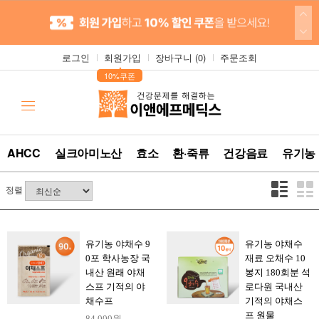
로그인
회원가입
장바구니 (
0
)
주문조회
▲
10%쿠폰
AHCC
실크아미노산
효소
환·죽류
건강음료
유기농
정렬
유기농 야채수 9
유기농 야채수
0포 학사농장 국
재료 오채수 10
내산 원래 야채
봉지 180회분 석
스프 기적의 야
로다원 국내산
채수프
기적의 야채스
프 원물
84,000원