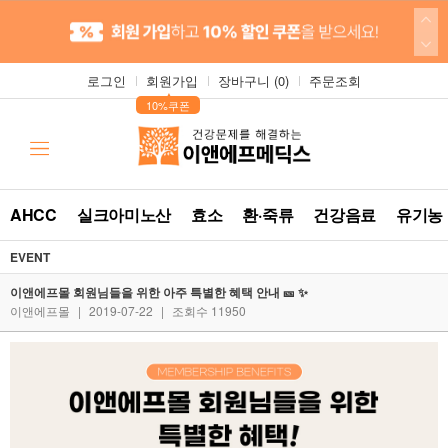
로그인
회원가입
장바구니 (
0
)
주문조회
▲
10%쿠폰
AHCC
실크아미노산
효소
환·죽류
건강음료
유기농
EVENT
이앤에프몰 회원님들을 위한 아주 특별한 혜택 안내 🎫 ✨
이앤에프몰
|
2019-07-22
|
조회수 11950