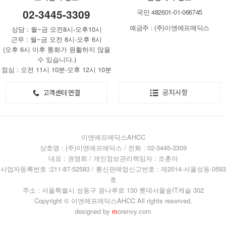
02-3445-3309
국민 482601-01-066745
예금주 : (주)이앤에프메딕스
상담 : 월~금 오전8시-오후10시
근무 : 월~금 오전 8시-오후 6시
(오후 6시 이후 통화가 원활하지 않을
수 있습니다.)
점심 : 오전 11시 10분-오후 12시 10분
이앤에프메딕스AHCC
상호명 : (주)이앤에프메딕스 / 전화 : 02-3445-3309
대표 : 권영희 / 개인정보관리책임자 : 조훈아
사업자등록번호 :211-87-52583 / 통신판매업신고번호 : 제2014-서울성동-0593
호
주소 : 서울특별시 성동구 광나루로 130 롯데서울숲IT캐슬 302
Copyright © 이앤에프메딕스AHCC All rights reserved.
designed by
m
orenvy.com