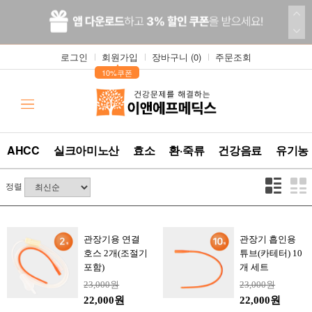
로그인
회원가입
장바구니 (
0
)
주문조회
▲
10%쿠폰
AHCC
실크아미노산
효소
환·죽류
건강음료
유기농
정렬
관장기용 연결
관장기 흡인용
호스 2개(조절기
튜브(카테터) 10
포함)
개 세트
23,000원
23,000원
22,000원
22,000원