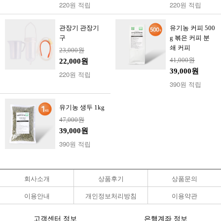
220원 적립
220원 적립
관장기 관장기
유기농 커피 500
구
g 볶은 커피 분
쇄 커피
23,000원
41,000원
22,000원
39,000원
220원 적립
390원 적립
유기농 생두 1kg
47,000원
39,000원
390원 적립
회사소개
상품후기
상품문의
이용안내
개인정보처리방침
이용약관
고객센터 정보
은행계좌 정보