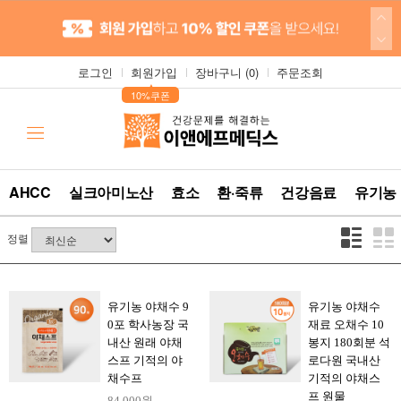
로그인
회원가입
장바구니 (
0
)
주문조회
▲
10%쿠폰
AHCC
실크아미노산
효소
환·죽류
건강음료
유기농
정렬
유기농 야채수 9
유기농 야채수
0포 학사농장 국
재료 오채수 10
내산 원래 야채
봉지 180회분 석
스프 기적의 야
로다원 국내산
채수프
기적의 야채스
프 원물
84,000원