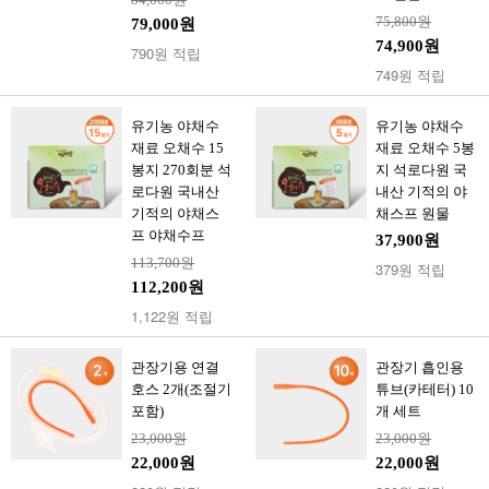
75,800원
79,000원
74,900원
790원 적립
749원 적립
유기농 야채수
유기농 야채수
재료 오채수 15
재료 오채수 5봉
봉지 270회분 석
지 석로다원 국
로다원 국내산
내산 기적의 야
기적의 야채스
채스프 원물
프 야채수프
37,900원
113,700원
379원 적립
112,200원
1,122원 적립
관장기용 연결
관장기 흡인용
호스 2개(조절기
튜브(카테터) 10
포함)
개 세트
23,000원
23,000원
22,000원
22,000원