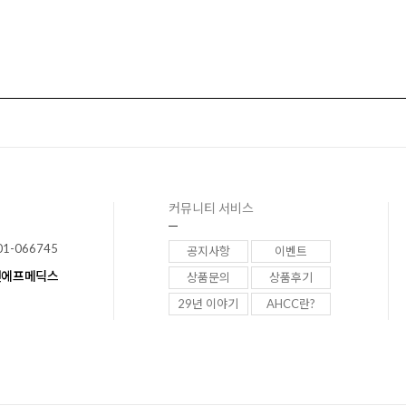
커뮤니티 서비스
01-066745
공지사항
이벤트
이앤에프메딕스
상품문의
상품후기
29년 이야기
AHCC란?