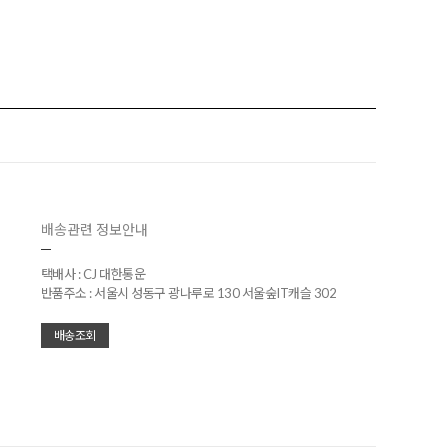
배송관련 정보안내
택배사 : CJ 대한통운
반품주소 : 서울시 성동구 광나루로 130 서울숲IT캐슬 302
배송조회