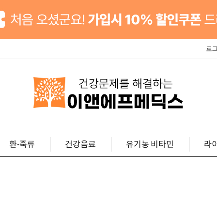
로
환·죽류
건강음료
유기농 비타민
라