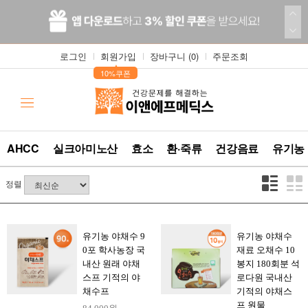
로그인
회원가입
장바구니 (
0
)
주문조회
▲
10%쿠폰
AHCC
실크아미노산
효소
환·죽류
건강음료
유기농
정렬
유기농 야채수 9
유기농 야채수
0포 학사농장 국
재료 오채수 10
내산 원래 야채
봉지 180회분 석
스프 기적의 야
로다원 국내산
채수프
기적의 야채스
프 원물