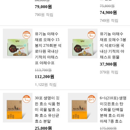
84,000원
75,800원
79,000원
74,900원
790원 적립
749원 적립
유기농 야채수
유기농 야채수
재료 오채수 15
재료 오채수 5봉
봉지 270회분 석
지 석로다원 국
로다원 국내산
내산 기적의 야
기적의 야채스
채스프 원물
프 야채수프
37,900원
113,700원
379원 적립
112,200원
1,122원 적립
30포 생명이 깃
6+1(210포) 생명
든 효소 식품 현
이깃든효소 탄
미 곡물 발효 소
수화물 단백질
화 효소 유산균
분해 효소 리파
효소 분말
아제 7종 효소
25,000원
175,000원