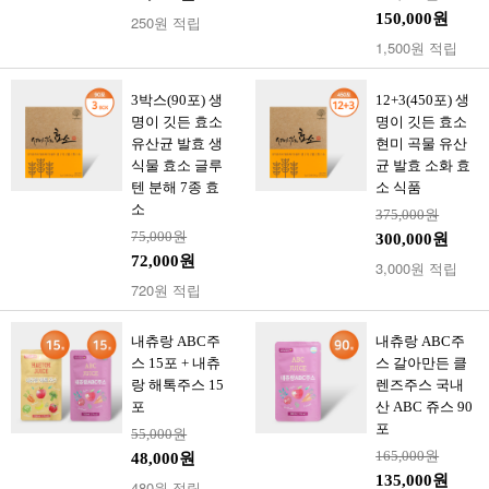
150,000원
250원 적립
1,500원 적립
3박스(90포) 생
12+3(450포) 생
명이 깃든 효소
명이 깃든 효소
유산균 발효 생
현미 곡물 유산
식물 효소 글루
균 발효 소화 효
텐 분해 7종 효
소 식품
소
375,000원
75,000원
300,000원
72,000원
3,000원 적립
720원 적립
내츄랑 ABC주
내츄랑 ABC주
스 15포 + 내츄
스 갈아만든 클
랑 해톡주스 15
렌즈주스 국내
포
산 ABC 쥬스 90
포
55,000원
165,000원
48,000원
135,000원
480원 적립