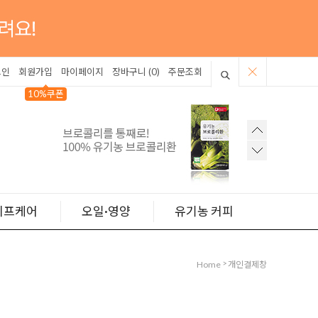
그인
회원가입
마이페이지
장바구니 (
0
)
주문조회
10%쿠폰
이프케어
오일·영양
유기농 커피
>
Home
개인결제창