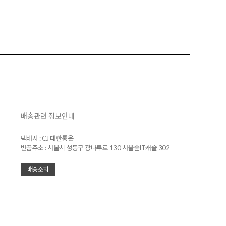
배송관련 정보안내
택배사 : CJ 대한통운
반품주소 : 서울시 성동구 광나루로 130 서울숲IT캐슬 302
배송조회