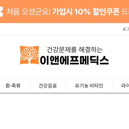
로
환·죽류
건강음료
유기농 비타민
라