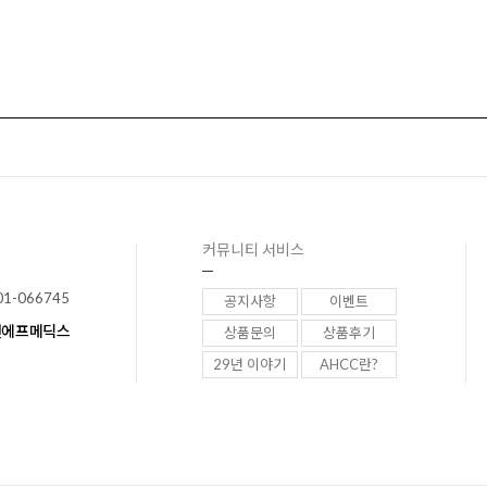
커뮤니티 서비스
01-066745
공지사항
이벤트
이앤에프메딕스
상품문의
상품후기
29년 이야기
AHCC란?