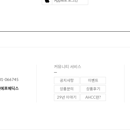
커뮤니티 서비스
01-066745
공지사항
이벤트
이앤에프메딕스
상품문의
상품후기
29년 이야기
AHCC란?