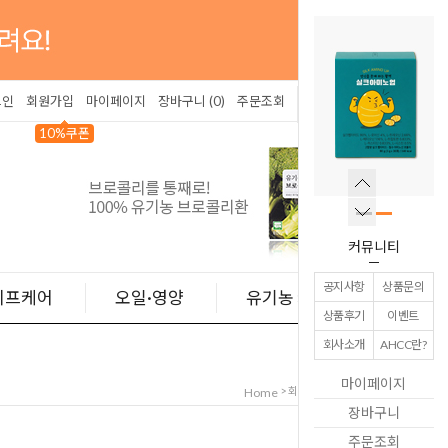
그인
회원가입
마이페이지
장바구니 (
0
)
주문조회
10%쿠폰
커뮤니티
공지사항
상품문의
이프케어
오일·영양
유기농 커피
상품후기
이벤트
회사소개
AHCC란?
마이페이지
> 회원서비스 > Login
Home
장바구니
주문조회