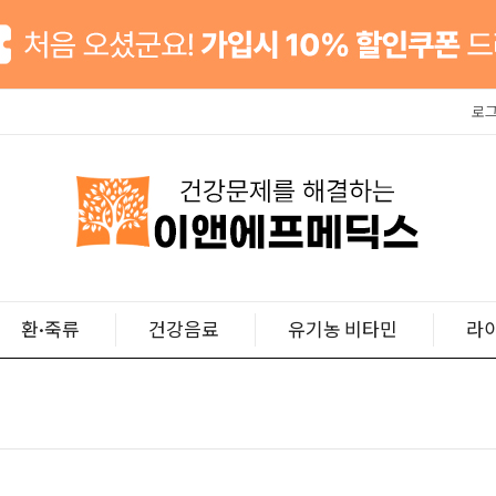
로
환·죽류
건강음료
유기농 비타민
라