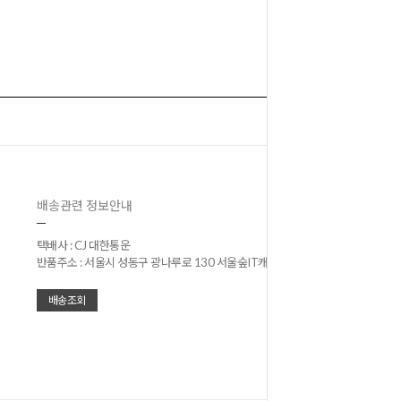
배송관련 정보안내
택배사 : CJ 대한통운
반품주소 : 서울시 성동구 광나루로 130 서울숲IT캐슬 302
배송조회