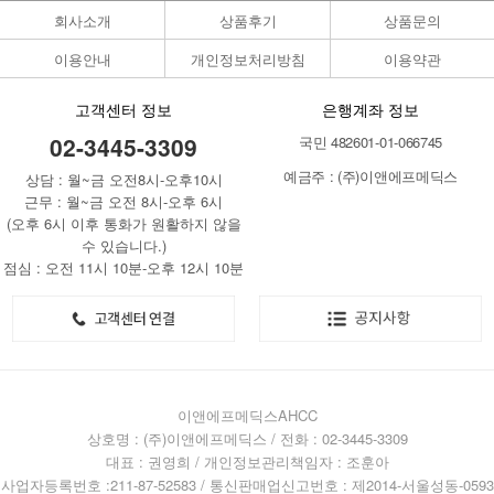
회사소개
상품후기
상품문의
이용안내
개인정보처리방침
이용약관
고객센터 정보
은행계좌 정보
02-3445-3309
국민 482601-01-066745
예금주 : (주)이앤에프메딕스
상담 : 월~금 오전8시-오후10시
근무 : 월~금 오전 8시-오후 6시
(오후 6시 이후 통화가 원활하지 않을
수 있습니다.)
점심 : 오전 11시 10분-오후 12시 10분
이앤에프메딕스AHCC
상호명 : (주)이앤에프메딕스 / 전화 : 02-3445-3309
대표 : 권영희 / 개인정보관리책임자 : 조훈아
사업자등록번호 :211-87-52583 / 통신판매업신고번호 : 제2014-서울성동-0593