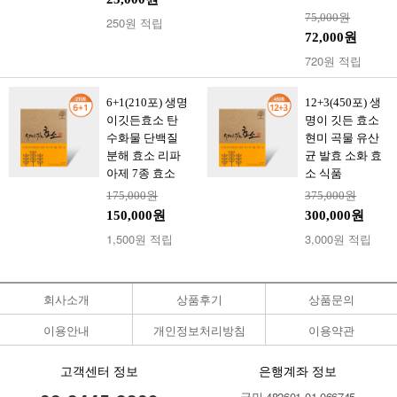
75,000원
250원 적립
72,000원
720원 적립
6+1(210포) 생명
12+3(450포) 생
이깃든효소 탄
명이 깃든 효소
수화물 단백질
현미 곡물 유산
분해 효소 리파
균 발효 소화 효
아제 7종 효소
소 식품
175,000원
375,000원
150,000원
300,000원
1,500원 적립
3,000원 적립
회사소개
상품후기
상품문의
이용안내
개인정보처리방침
이용약관
고객센터 정보
은행계좌 정보
국민 482601-01-066745