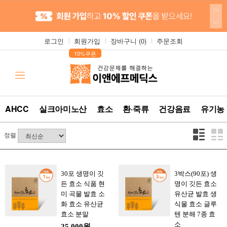
로그인
회원가입
장바구니 (
0
)
주문조회
▲
10%쿠폰
AHCC
실크아미노산
효소
환·죽류
건강음료
유기농
정렬
30포 생명이 깃
3박스(90포) 생
든 효소 식품 현
명이 깃든 효소
미 곡물 발효 소
유산균 발효 생
화 효소 유산균
식물 효소 글루
효소 분말
텐 분해 7종 효
소
25,000원